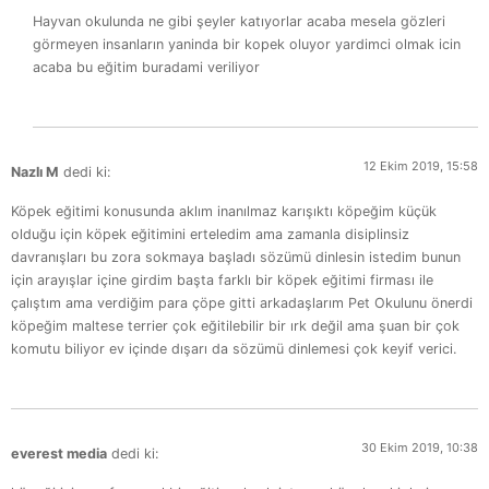
Hayvan okulunda ne gibi şeyler katıyorlar acaba mesela gözleri
görmeyen insanların yaninda bir kopek oluyor yardimci olmak icin
acaba bu eğitim buradami veriliyor
12 Ekim 2019, 15:58
Nazlı M
dedi ki:
Köpek eğitimi konusunda aklım inanılmaz karışıktı köpeğim küçük
olduğu için köpek eğitimini erteledim ama zamanla disiplinsiz
davranışları bu zora sokmaya başladı sözümü dinlesin istedim bunun
için arayışlar içine girdim başta farklı bir köpek eğitimi firması ile
çalıştım ama verdiğim para çöpe gitti arkadaşlarım Pet Okulunu önerdi
köpeğim maltese terrier çok eğitilebilir bir ırk değil ama şuan bir çok
komutu biliyor ev içinde dışarı da sözümü dinlemesi çok keyif verici.
30 Ekim 2019, 10:38
everest media
dedi ki: