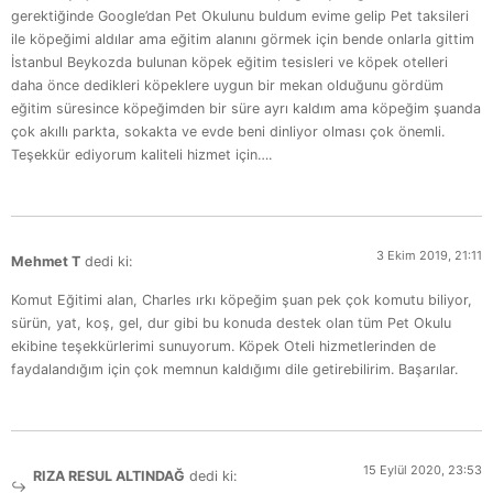
gerektiğinde Google’dan Pet Okulunu buldum evime gelip Pet taksileri
ile köpeğimi aldılar ama eğitim alanını görmek için bende onlarla gittim
İstanbul Beykozda bulunan köpek eğitim tesisleri ve köpek otelleri
daha önce dedikleri köpeklere uygun bir mekan olduğunu gördüm
eğitim süresince köpeğimden bir süre ayrı kaldım ama köpeğim şuanda
çok akıllı parkta, sokakta ve evde beni dinliyor olması çok önemli.
Teşekkür ediyorum kaliteli hizmet için….
3 Ekim 2019, 21:11
Mehmet T
dedi ki:
Komut Eğitimi alan, Charles ırkı köpeğim şuan pek çok komutu biliyor,
sürün, yat, koş, gel, dur gibi bu konuda destek olan tüm Pet Okulu
ekibine teşekkürlerimi sunuyorum.
Köpek Oteli
hizmetlerinden de
faydalandığım için çok memnun kaldığımı dile getirebilirim. Başarılar.
15 Eylül 2020, 23:53
RIZA RESUL ALTINDAĞ
dedi ki: