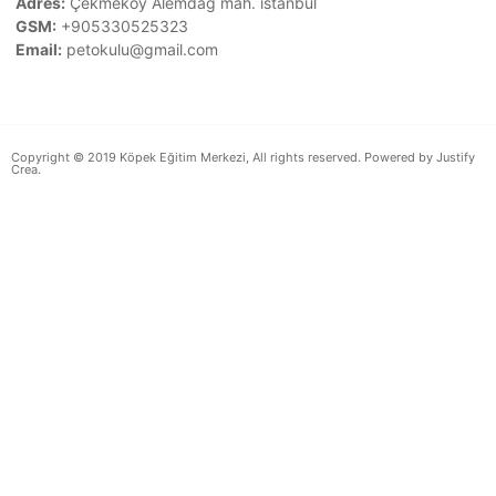
Adres:
Çekmeköy Alemdag mah. istanbul
GSM:
+905330525323
Email:
petokulu@gmail.com
Copyright © 2019 Köpek Eğitim Merkezi, All rights reserved. Powered by Justify
Crea.