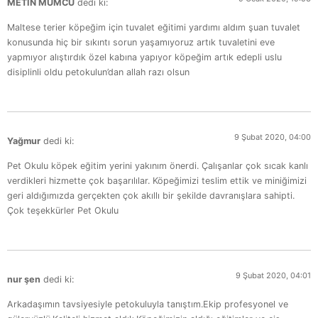
METİN MUMCU
dedi ki:
Maltese terier köpeğim için tuvalet eğitimi yardımı aldım şuan tuvalet
konusunda hiç bir sıkıntı sorun yaşamıyoruz artık tuvaletini eve
yapmıyor alıştırdık özel kabına yapıyor köpeğim artık edepli uslu
disiplinli oldu petokulun’dan allah razı olsun
9 Şubat 2020, 04:00
Yağmur
dedi ki:
Pet Okulu köpek eğitim yerini yakınım önerdi. Çalışanlar çok sıcak kanlı
verdikleri hizmette çok başarılılar. Köpeğimizi teslim ettik ve miniğimizi
geri aldığımızda gerçekten çok akıllı bir şekilde davranışlara sahipti.
Çok teşekkürler Pet Okulu
9 Şubat 2020, 04:01
nur şen
dedi ki:
Arkadaşımın tavsiyesiyle petokuluyla tanıştım.Ekip profesyonel ve