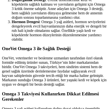
köpeklerin sağlıklı kalması ve yavruların gelişimi için Omega
3 kritik öneme sahiptir. Anne adayları için Omega 3 desteği,
hem sağlıklı yavruların dünyaya gelmesine hem de annenin
doğum sonrası toparlanmasına yardımcı olur.
Hormon Dengesi
: Omega 3 yağ asitleri, hormon seviyelerini
dengeleyerek evcil hayvanlarınızın daha enerjik ve dengeli bir
ruh hali içinde olmalarını sağlar. Özellikle yaşlı kedi ve
köpeklerde hormon düzeylerinin düzenlenmesine yardımcı
olabilir.
OneVet Omega 3 ile Sağlık Desteği
OneVet, veterinerler ve beslenme uzmanları tarafından özel olarak
formüle edilmiş ürünler sunan, Türkiye’nin lider markalarından
biridir. OneVet Omega 3 takviyeleri, hem sindirim sistemi hem de
genel sağlık üzerinde derinlemesine faydalar sağlayarak evcil
hayvan sahiplerinin güvenle tercih ettiği bir marka haline gelmiştir.
Markanın sunduğu Omega 3 ürünleri, her yaştaki kedi ve köpek için
uygun ve dengeli bir besin desteği sağlar.
Omega 3 Takviyesi Kullanırken Dikkat Edilmesi
Gerekenler
Omega 3 yağ asitleri kullanırken doğru dozaj oldukça önemlidir.