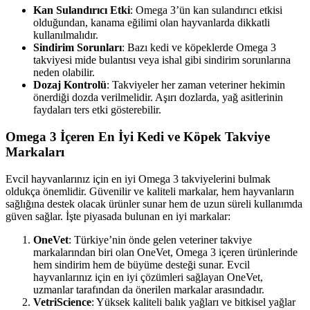
Kan Sulandırıcı Etki
: Omega 3’ün kan sulandırıcı etkisi
olduğundan, kanama eğilimi olan hayvanlarda dikkatli
kullanılmalıdır.
Sindirim Sorunları
: Bazı kedi ve köpeklerde Omega 3
takviyesi mide bulantısı veya ishal gibi sindirim sorunlarına
neden olabilir.
Dozaj Kontrolü
: Takviyeler her zaman veteriner hekimin
önerdiği dozda verilmelidir. Aşırı dozlarda, yağ asitlerinin
faydaları ters etki gösterebilir.
Omega 3 İçeren En İyi Kedi ve Köpek Takviye
Markaları
Evcil hayvanlarınız için en iyi Omega 3 takviyelerini bulmak
oldukça önemlidir. Güvenilir ve kaliteli markalar, hem hayvanların
sağlığına destek olacak ürünler sunar hem de uzun süreli kullanımda
güven sağlar. İşte piyasada bulunan en iyi markalar:
OneVet
: Türkiye’nin önde gelen veteriner takviye
markalarından biri olan OneVet, Omega 3 içeren ürünlerinde
hem sindirim hem de büyüme desteği sunar. Evcil
hayvanlarınız için en iyi çözümleri sağlayan OneVet,
uzmanlar tarafından da önerilen markalar arasındadır.
VetriScience
: Yüksek kaliteli balık yağları ve bitkisel yağlar