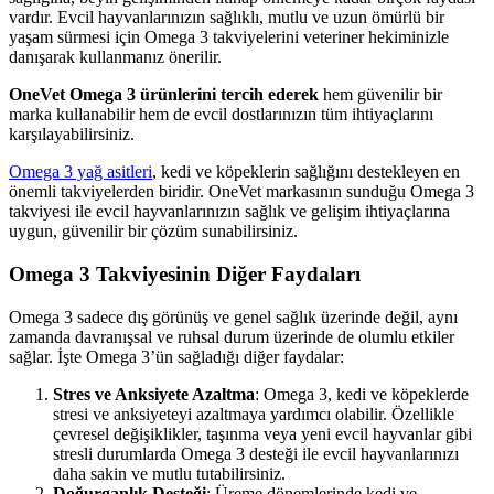
vardır. Evcil hayvanlarınızın sağlıklı, mutlu ve uzun ömürlü bir
yaşam sürmesi için Omega 3 takviyelerini veteriner hekiminizle
danışarak kullanmanız önerilir.
OneVet Omega 3 ürünlerini tercih ederek
hem güvenilir bir
marka kullanabilir hem de evcil dostlarınızın tüm ihtiyaçlarını
karşılayabilirsiniz.
Omega 3 yağ asitleri
, kedi ve köpeklerin sağlığını destekleyen en
önemli takviyelerden biridir. OneVet markasının sunduğu Omega 3
takviyesi ile evcil hayvanlarınızın sağlık ve gelişim ihtiyaçlarına
uygun, güvenilir bir çözüm sunabilirsiniz.
Omega 3 Takviyesinin Diğer Faydaları
Omega 3 sadece dış görünüş ve genel sağlık üzerinde değil, aynı
zamanda davranışsal ve ruhsal durum üzerinde de olumlu etkiler
sağlar. İşte Omega 3’ün sağladığı diğer faydalar:
Stres ve Anksiyete Azaltma
: Omega 3, kedi ve köpeklerde
stresi ve anksiyeteyi azaltmaya yardımcı olabilir. Özellikle
çevresel değişiklikler, taşınma veya yeni evcil hayvanlar gibi
stresli durumlarda Omega 3 desteği ile evcil hayvanlarınızı
daha sakin ve mutlu tutabilirsiniz.
Doğurganlık Desteği
: Üreme dönemlerinde kedi ve