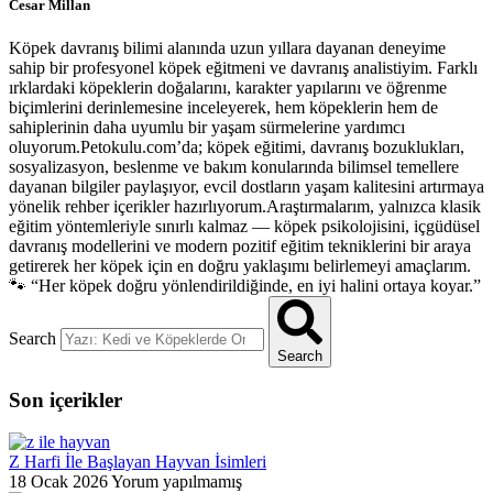
Cesar Millan
Köpek davranış bilimi alanında uzun yıllara dayanan deneyime
sahip bir profesyonel köpek eğitmeni ve davranış analistiyim. Farklı
ırklardaki köpeklerin doğalarını, karakter yapılarını ve öğrenme
biçimlerini derinlemesine inceleyerek, hem köpeklerin hem de
sahiplerinin daha uyumlu bir yaşam sürmelerine yardımcı
oluyorum.Petokulu.com’da; köpek eğitimi, davranış bozuklukları,
sosyalizasyon, beslenme ve bakım konularında bilimsel temellere
dayanan bilgiler paylaşıyor, evcil dostların yaşam kalitesini artırmaya
yönelik rehber içerikler hazırlıyorum.Araştırmalarım, yalnızca klasik
eğitim yöntemleriyle sınırlı kalmaz — köpek psikolojisini, içgüdüsel
davranış modellerini ve modern pozitif eğitim tekniklerini bir araya
getirerek her köpek için en doğru yaklaşımı belirlemeyi amaçlarım.
🐾 “Her köpek doğru yönlendirildiğinde, en iyi halini ortaya koyar.”
Search
Search
Son içerikler
Z Harfi İle Başlayan Hayvan İsimleri
18 Ocak 2026
Yorum yapılmamış