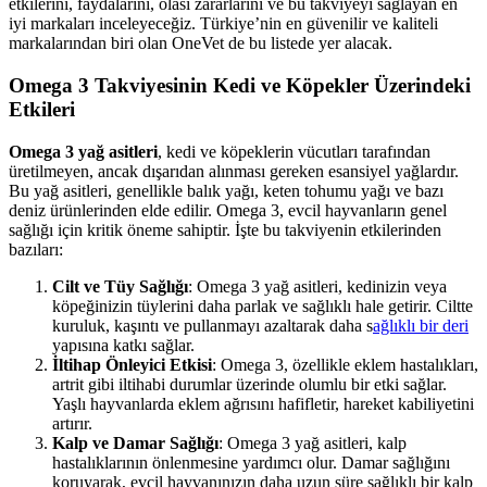
etkilerini, faydalarını, olası zararlarını ve bu takviyeyi sağlayan en
iyi markaları inceleyeceğiz. Türkiye’nin en güvenilir ve kaliteli
markalarından biri olan OneVet de bu listede yer alacak.
Omega 3 Takviyesinin Kedi ve Köpekler Üzerindeki
Etkileri
Omega 3 yağ asitleri
, kedi ve köpeklerin vücutları tarafından
üretilmeyen, ancak dışarıdan alınması gereken esansiyel yağlardır.
Bu yağ asitleri, genellikle balık yağı, keten tohumu yağı ve bazı
deniz ürünlerinden elde edilir. Omega 3, evcil hayvanların genel
sağlığı için kritik öneme sahiptir. İşte bu takviyenin etkilerinden
bazıları:
Cilt ve Tüy Sağlığı
: Omega 3 yağ asitleri, kedinizin veya
köpeğinizin tüylerini daha parlak ve sağlıklı hale getirir. Ciltte
kuruluk, kaşıntı ve pullanmayı azaltarak daha s
ağlıklı bir deri
yapısına katkı sağlar.
İltihap Önleyici Etkisi
: Omega 3, özellikle eklem hastalıkları,
artrit gibi iltihabi durumlar üzerinde olumlu bir etki sağlar.
Yaşlı hayvanlarda eklem ağrısını hafifletir, hareket kabiliyetini
artırır.
Kalp ve Damar Sağlığı
: Omega 3 yağ asitleri, kalp
hastalıklarının önlenmesine yardımcı olur. Damar sağlığını
koruyarak, evcil hayvanınızın daha uzun süre sağlıklı bir kalp