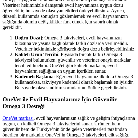
Veteriner hekiminizle danışarak evcil hayvanınıza uygun dozu
öğrenebilir, bu sayede olası yan etkileri önleyebilirsiniz. Ayrıca,
düzenli kullanımda sonuçları gözlemlemek ve evcil hayvanınızın
sağlığında olumlu değişiklikler fark etmek için sabırlı olmak
gereklidir.
Doğru Dozaj
: Omega 3 takviyeleri, evcil hayvanınızın
kilosuna ve yaşına bağlı olarak farklı dozlarda verilmelidir.
Veteriner hekiminizle görüşerek doğru dozu belirleyebilirsiniz.
Kaliteli Ürün Tercihi
: Piyasada birçok farklı Omega 3
takviyesi bulunurken, güvenilir ve veteriner onaylı markalar
tercih edilmelidir. OneVet gibi kaliteli markalar, evcil
hayvanların sağlığına en uygun içerikleri sunar.
Kademeli Başlama
: Eğer evcil hayvanınız ilk defa Omega 3
kullanacaksa, takviyeye kademeli olarak başlamak en iyisidir.
Bu sayede olası sindirim sorunlarının önüne geçebilirsiniz.
OneVet ile Evcil Hayvanlarınız İçin Güvenilir
Omega 3 Desteği
OneVet markası
, evcil hayvanlarınızın sağlık ve gelişim ihtiyaçlarına
uygun, en kaliteli Omega 3 takviyelerini sunar. Ürünleri hem
güvenilir hem de Türkiye’nin önde gelen veterinerleri tarafından
önerilen bir markadır. OneVet’in Omega 3 takviyeleri, cilt sağlığı,