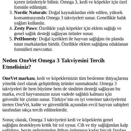
içeren ürünleriyle bilinir. Omega 3, kedi ve köpekler için özel
formüle edilmiştir.
Nordic Naturals
: Doğal kaynaklardan elde edilen, yüksek
konsantrasyonda Omega 3 takviyeleri sunar. Genellikle balık
yağları kullanılır.
Zesty Paws
: Özellikle yaşlı köpekler için eklem sağlığı ve
genel sağlık desteği sağlayan ürünler sunar.
PetHonesty
: Doğal içerikleri ile hayvan sağlığını ön planda
tutan markalardan biridir. Özellikle eklem sağlığına odaklanan
formülleri mevcuttur.
Neden OneVet Omega 3 Takviyesini Tercih
Etmelisiniz?
OneVet markası
, kedi ve köpeklerinizin tüm beslenme ihtiyaçlarına
yönelik özel olarak geliştirilmiş ürünler sunmaktadır. Omega 3
takviyeleri ile hem büyüme hem de sindirim desteği sağlayan bu
marka, evcil hayvanınızın uzun vadede sağlıklı kalması için
güvenilir bir çözüm sunar. Türkiye’nin en iyi veteriner takviyelerini
üreten OneVet, kalite ve güvenilirlik açısından evcil hayvan sahipleri
tarafından sıkça tercih edilmektedir.
Sonuç olarak, Omega 3 takviyeleri kedi ve köpeklerin genel
sağlığını destekleyen kritik bir rol oynar. Cilt ve tüy sağlığından kalp
sağlığına, beyin gelişiminden iltihap önlemeye kadar birçok faydası