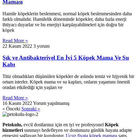
Maması
Hamile köpeklerin beslenmesi, normal köpek beslenmesinden daha
farklı olmalıdır. Hamilelik döneminde köpekler, daha fazla enerji
ihtiyacı duyarlar ve bu enerjiyi karşılayabilmeleri için doğru bir
köpek
Read More »
22 Kasım 2022
3 yorum
Şık ve Antibakteriyel En İyi 5 Köpek Mama Ve Su
Kabı
Titiz olmadıkları düşünülen köpekler de aslında temiz ve hijyenik bir
ortam isterler. Köpek mama ve su kapları, onların yaşamını önemli
oradan etkilediği için yaşları ve
Read More »
16 Kasım 2022
Yorum yapılmamış
« Önceki
Sonraki »
Petokulu,
evcil dostlarınız için en iyi ve profesyonel
Köpek
hizmetleri
sunmayı hedefleyen ve dostunuzu günlük hayata adapte
etmesini sağlayan bir kuruluştur.
Ucuz fiyata köpek maması
satış